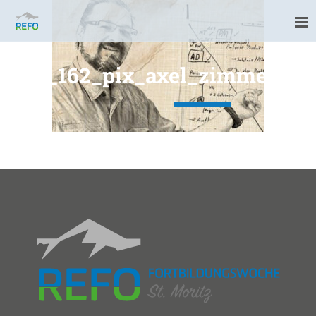
260_162_pix_axel_zimmerma